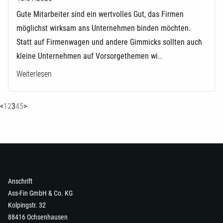
Gute Mitarbeiter sind ein wertvolles Gut, das Firmen
möglichst wirksam ans Unternehmen binden möchten.
Statt auf Firmenwagen und andere Gimmicks sollten auch
kleine Unternehmen auf Vorsorgethemen wi
…
Weiterlesen
(current)
<
1
2
3
4
5
>
Anschrift
Ass-Fin GmbH & Co. KG
Kolpingstr. 32
88416 Ochsenhausen